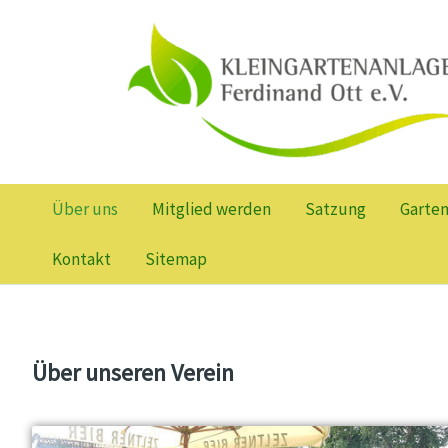
Zum
Inhalt
springen
Über uns
Mitglied werden
Satzung
Garte
Kontakt
Sitemap
Über unseren Verein