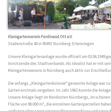
Kleingartenverein Ferdinand Ott e.V.
Stadenstraße 40 in 90491 Nürnberg-Erlenstegen
Unsere Kleingartenanlage wurde offiziell am 03.06.1949 g
Vorsitzende des Stadtverbands. Als Idealist hat er mit 
Kleingartenwesens in Nürnberg auch aktiv zur Erschließu
Die anfangs „Kleingartenkolonie“ genannte Anlage war zun
Gärten erstmals vergeben. Im Jahr 1963 konnte die Anlage
Unsere Anlage liegt im Nordosten Nürnbergs, im schönen 
Fläche von 98.000 m², die einzelnen Gartenparzellen haben
verfügen über einen eigenen Wasseranschluss und einen A